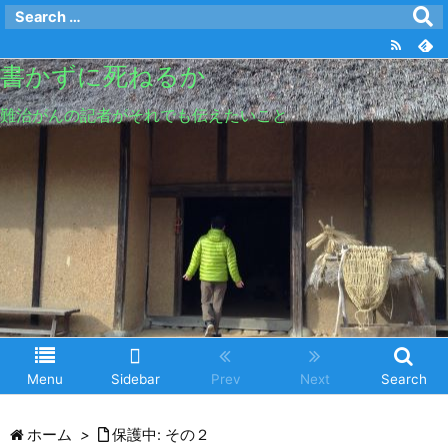
書かずに死ねるか
難治がんの記者がそれでも伝えたいこと
Menu
Sidebar
Prev
Next
Search
ホーム
>
保護中: その２