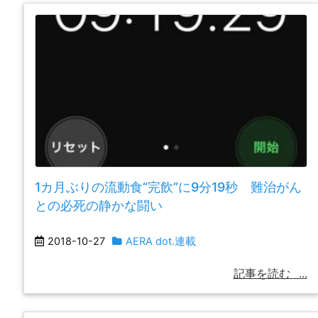
1カ月ぶりの流動食“完飲”に9分19秒 難治がん
との必死の静かな闘い
2018-10-27
AERA dot.連載
記事を読む
...