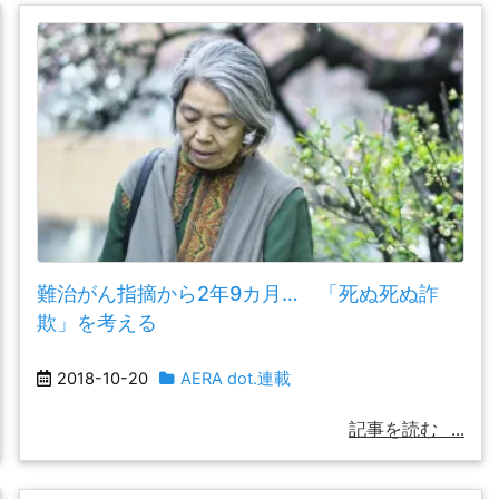
難治がん指摘から2年9カ月… 「死ぬ死ぬ詐
欺」を考える
2018-10-20
AERA dot.連載
記事を読む
...