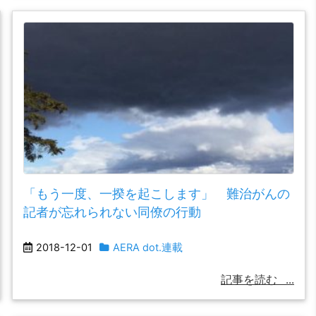
「もう一度、一揆を起こします」 難治がんの
記者が忘れられない同僚の行動
2018-12-01
AERA dot.連載
記事を読む
...