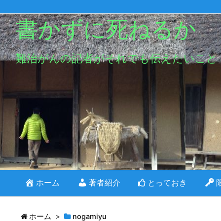
書かずに死ねるか
難治がんの記者がそれでも伝えたいこと
ホーム
著者紹介
とっておき
ホーム
>
nogamiyu