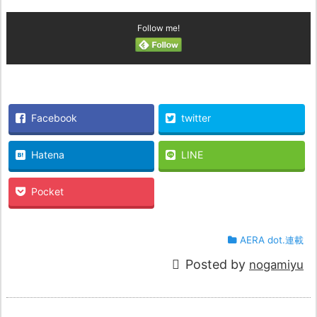
Follow me!
Facebook
twitter
Hatena
LINE
Pocket
AERA dot.連載
Posted by
nogamiyu