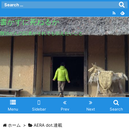
書かずに死ねるか
難治がんの記者がそれでも伝えたいこと
Menu
Sidebar
Prev
Next
Search
ホーム
>
AERA dot.連載