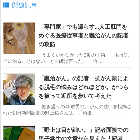
関連記事
「専門家」でも漏らす…人工肛門を
めぐる医療従事者と難治がんの記者
の攻防
うまくいかなかった2度の手術。「もう完
全に治ることはない」と医師は言った。「1年 ...
「難治がん」の記者 抗がん剤によ
る脱毛の悩みはどれほどか。かつら
を被って近所を歩いて考えた
働き盛りの45歳男性。がんの疑いを指摘さ
れた朝日新聞記者の野上祐さんは、手術後、 ...
「野上は目が細い。」記者面接での
男子学生の文章から見えた「記者」