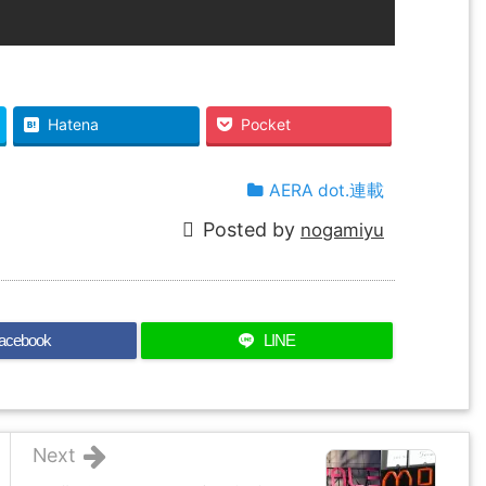
Hatena
Pocket
AERA dot.連載
Posted by
nogamiyu
acebook
LINE
Next