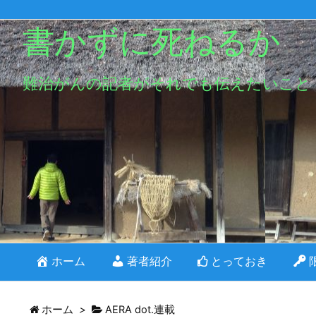
書かずに死ねるか
難治がんの記者がそれでも伝えたいこと
ホーム
著者紹介
とっておき
ホーム
>
AERA dot.連載