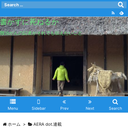
書かずに死ねるか
難治がんの記者がそれでも伝えたいこと
Menu
Sidebar
Prev
Next
Search
ホーム
>
AERA dot.連載