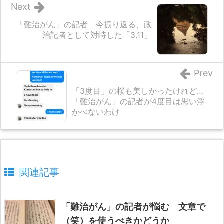
Next
「難治がん」の記者 今振り返る、政
治記者として対峙した「3.11」
Prev
「3度目」の桜も美しかったけれど…
「難治がん」の記者が4度目は思い浮
かべないわけ
関連記事
「難治がん」の記者が悩む 文章で
（笑）を使うべきかどうか