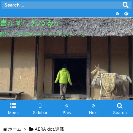
書かずに死ねるか
難治がんの記者がそれでも伝えたいこと
Menu
Sidebar
Prev
Next
Search
ホーム
>
AERA dot.連載