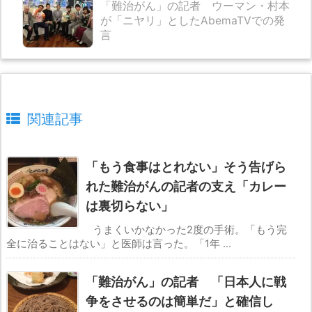
「難治がん」の記者 ウーマン・村本
が「ニヤリ」としたAbemaTVでの発
言
関連記事
「もう食事はとれない」そう告げら
れた難治がんの記者の支え「カレー
は裏切らない」
うまくいかなかった2度の手術。「もう完
全に治ることはない」と医師は言った。「1年 ...
「難治がん」の記者 「日本人に戦
争をさせるのは簡単だ」と確信し