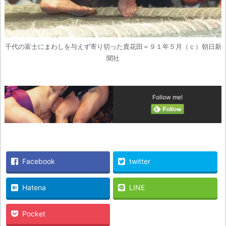
千代の富士にまわしを与えず寄り切った貴花田＝９１年５月（ｃ）朝日新
聞社
Follow me!
Facebook
twitter
Hatena
LINE
Pocket